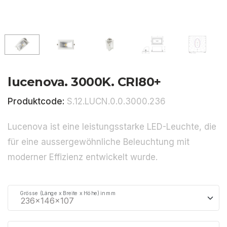
lucenova. 3000K. CRI80+
Produktcode:
S.12.LUCN.0.0.3000.236
Lucenova ist eine leistungsstarke LED-Leuchte, die
für eine aussergewöhnliche Beleuchtung mit
moderner Effizienz entwickelt wurde.
Grösse (Länge x Breite x Höhe) in mm