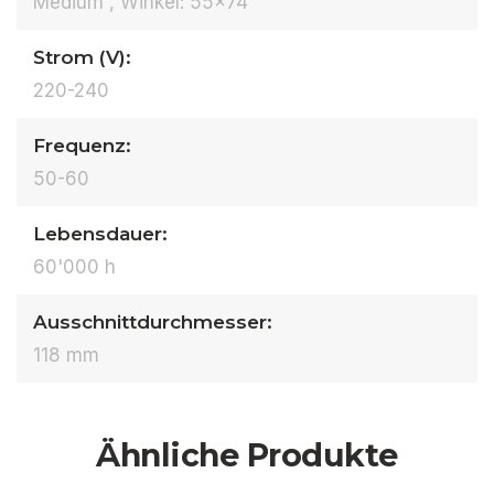
Medium , Winkel: 55x74
Strom (V):
220-240
Frequenz:
50-60
Lebensdauer:
60'000 h
Ausschnittdurchmesser:
118 mm
Ähnliche Produkte