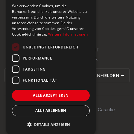
Wir verwenden Cookies, um die
CH-5466 Kaiserstuhl
Benutzerfreundlichkeit unserer Website zu
verbessern. Durch die weitere Nutzung
+41 43 433 00 25
unserer Webseite stimmen Sie der
Verwendung von Cookies gemäß unserer
Cookie-Richtlinie zu.
Weitere Informationen
Newsletter
UNBEDINGT ERFORDERLICH
Newsletter abonnieren für
PERFORMANCE
Neuigkeiten und Updates.
TARGETING
ANMELDEN
FUNKTIONALITÄT
ALLE AKZEPTIEREN
Impressum
Datenschutz
AGB
Garantie
ALLE ABLEHNEN
© 2024 Steinburg Group
DETAILS ANZEIGEN