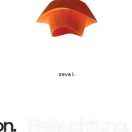
zeva l.
n.
Beleuchtung.