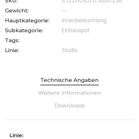
SKU:
S.12.LUCN.0.0.3000.236
Gewicht:
--
Hauptkategorie:
Innenbeleuchtung
Subkategorie:
Einbauspot
Tags:
Linie:
Studio
Technische Angaben
Weitere Informationen
Downloads
Linie: