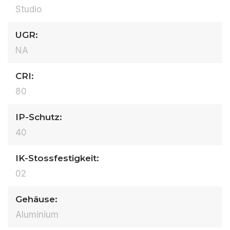
Studio
UGR:
NA
CRI:
80
IP-Schutz:
40
IK-Stossfestigkeit:
02
Gehäuse:
Aluminium