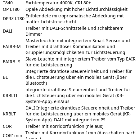
T840
Farbtemperatur 4000K, CRI 80+
OP LT80
Opale Abdeckung mit hoher Lichtdurchlässigkeit
Entblendete mikroprismatische Abdeckung mit
DPRZ LT80
matter Lichtstreuschicht
Treiber mit DALI-Schnittstelle und schaltbarem
DALI
Dimmer
Masterleuchte mit integriertem Smart Sensor und
EAIRB-M
Treiber mit drahtloser Kommunikation und
Gruppierungsmöglichkeiten zur Lichtsteuerung
Slave-Leuchte mit integriertem Treiber vom Typ EAIR
EAIRB- S
für die Lichtsteuerung
Integrierte drahtlose Steuereinheit und Treiber für
BLT
die Lichtsteuerung über ein mobiles Gerät (über
Bluetooth)
ntegrierte drahtlose Steuereinheit und Treiber für
KRBLTI
die Lichtsteuerung über ein mobiles Gerät (KR-
System-App), ein/aus
DALI Integrierte drahtlose Steuereinheit und Treiber
KRBLT
für die Lichtsteuerung über ein mobiles Gerät (KR-
System-App), DALI mit integriertem PS
COR
Treiber mit Korridorfunktion (nie aus)
Treiber mit Korridorfunktion 1min (Ausschalten nach
COR1min
1 min. )