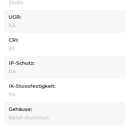
Studio
UGR:
NA
CRI:
80
IP-Schutz:
NA
IK-Stossfestigkeit:
NA
Gehäuse:
Metall-Aluminium