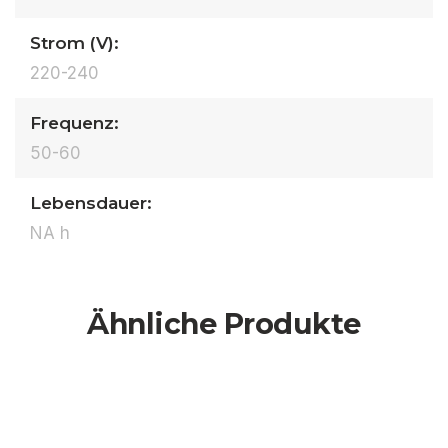
Strom (V):
220-240
Frequenz:
50-60
Lebensdauer:
NA h
Ähnliche Produkte