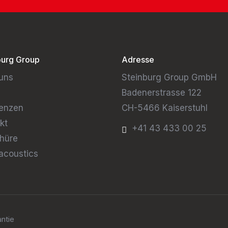
burg Group
Adresse
uns
Steinburg Group GmbH
Badenerstrasse 122
enzen
CH-5466 Kaiserstuhl
kt
+41 43 433 00 25
hüre
acoustics
ntie