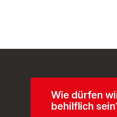
Wie dürfen wi
behilflich sein