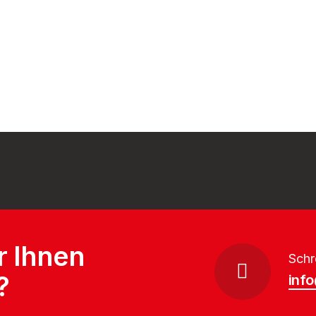
r Ihnen
Schr
?
inf