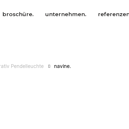
broschüre.
unternehmen.
referenzen
ativ Pendelleuchte
navine.
Produktcode:
S.10.NAVN