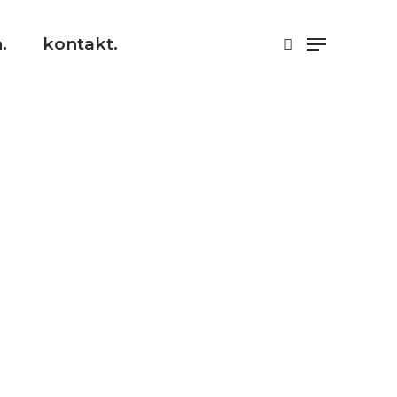
.
kontakt.
062013