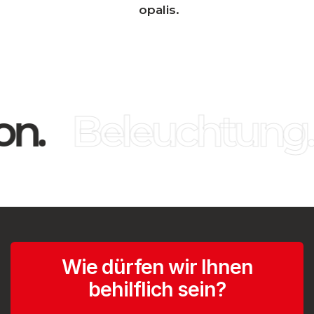
opalis.
n.
Beleuchtung.
Wie dürfen wir Ihnen
behilflich sein?