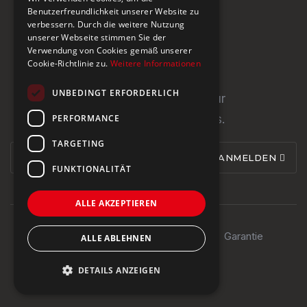
CH-5466 Kaiserstuhl
Benutzerfreundlichkeit unserer Website zu
verbessern. Durch die weitere Nutzung
+41 43 433 00 25
unserer Webseite stimmen Sie der
Verwendung von Cookies gemäß unserer
Cookie-Richtlinie zu.
Weitere Informationen
Newsletter
UNBEDINGT ERFORDERLICH
Newsletter abonnieren für
PERFORMANCE
Neuigkeiten und Updates.
TARGETING
ANMELDEN
FUNKTIONALITÄT
ALLE AKZEPTIEREN
Impressum
Datenschutz
AGB
Garantie
ALLE ABLEHNEN
© 2024 Steinburg Group
DETAILS ANZEIGEN