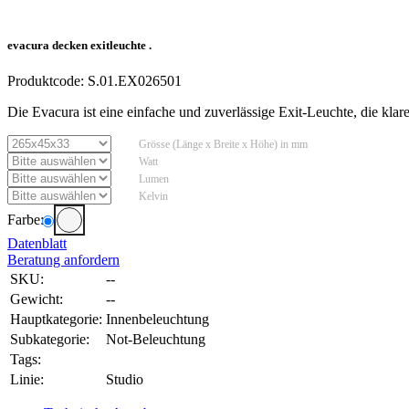
evacura decken exitleuchte .
Produktcode:
S.01.EX026501
Die Evacura ist eine einfache und zuverlässige Exit-Leuchte, die kla
Grösse (Länge x Breite x Höhe) in mm
Watt
Lumen
Kelvin
Farbe:
Datenblatt
Beratung anfordern
SKU:
--
Gewicht:
--
Hauptkategorie:
Innenbeleuchtung
Subkategorie:
Not-Beleuchtung
Tags:
Linie:
Studio