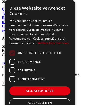
Steinburg Group
Diese Webseite verwendet
Über uns
Cookies.
Team
Referenzen
Wir verwenden Cookies, um die
Kontakt
Benutzerfreundlichkeit unserer Website zu
Broschüre
verbessern. Durch die weitere Nutzung
ekko acoustics
unserer Webseite stimmen Sie der
Adresse
Verwendung von Cookies gemäß unserer
Cookie-Richtlinie zu.
Weitere Informationen
Steinburg Group GmbH
Badenerstrasse 122
UNBEDINGT ERFORDERLICH
CH-5466 Kaiserstuhl
PERFORMANCE
+41 43 433 00 25
Newsletter
TARGETING
Newsletter abonnieren für Neuigkeiten und Updates.
FUNKTIONALITÄT
Anmelden
ALLE AKZEPTIEREN
Impressum
Datenschutz
AGB
ALLE ABLEHNEN
Garantie